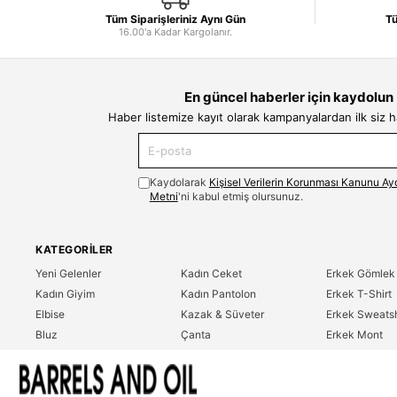
Tüm Siparişleriniz Aynı Gün
Tü
16.00'a Kadar Kargolanır.
En güncel haberler için kaydolun
Haber listemize kayıt olarak kampanyalardan ilk siz 
Kaydolarak
Kişisel Verilerin Korunması Kanunu Ay
Metni
'ni kabul etmiş olursunuz.
KATEGORILER
Yeni Gelenler
Kadın Ceket
Erkek Gömlek
Kadın Giyim
Kadın Pantolon
Erkek T-Shirt
Elbise
Kazak & Süveter
Erkek Sweatsh
Bluz
Çanta
Erkek Mont
Gömlek
Parfüm
Erkek Ceket
T-Shirt
Erkek Giyim
Erkek Pantolo
Sweatshirt
Çok Satanlar
İndirim