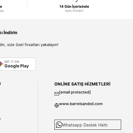
le
14 Gün İçerisinde
nde.
İade İmkânı!
 İndirin
, size özel fırsatları yakalayın!
GET IT ON
Google Play
I
ONLINE SATIŞ HIZMETLERI
[email protected]
www.barrelsandoil.com
i
r
Whatsapp Destek Hattı