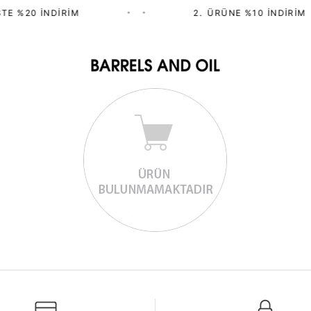
TE %20 İNDIRIM
•
•
2.⁠ ⁠ÜRÜNE %10 İNDIRIM