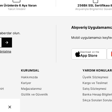
m Ürünlerde 6 Aya Varan
256Bit SSL Sertifikası i
Taksit İmkânı!
Alışverişte Bilgileriniz Güve
Alışveriş Uygulamamızı
haberdar olun.
Mobil uygulamamızı keşfedin
dınlatma
Download on the
App Store
KURUMSAL
YARDIM KONULAR
Hakkımızda
Üyelik Sözleşmesi
Kariyer
Kargo ve Teslimat
irt
Mağazalarımız
Satış Sözleşmesi
Gizlilik ve Güvenlik
Banka Hesap Bilgiler
Sıkça Sorulan Sorula
n