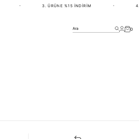
•
3. ÜRÜNE %15 İNDIRIM
•
4.
Ara
0