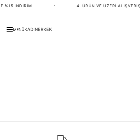
E %15 İNDIRIM
•
4. ÜRÜN VE ÜZERI ALIŞVERIŞ
KADIN
ERKEK
MENÜ