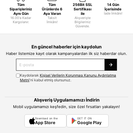
Tüm
Tüm
256Bit SSL
14 Gün
Siparişleriniz
Ürünlerde 6
Sertifikası
İçerisinde
Aynı Gün
Aya Varan
ile
İade İmkânı!
16.00'a Kadar
Taksit
Alışverişte
Kargolanır.
İmkânı!
Bilgileriniz
Güvende.
En güncel haberler için kaydolun
Haber listemize kayıt olarak kampanyalardan ilk siz haberdar olun.
Kaydolarak
Kişisel Verilerin Korunması Kanunu Aydınlatma
Metni
'ni kabul etmiş olursunuz.
Alışveriş Uygulamamızı İndirin
Mobil uygulamamızı keşfedin, size özel fırsatları yakalayın!
Download on the
GET IT ON
App Store
Google Play