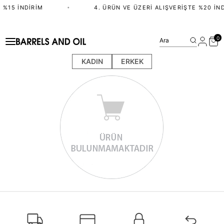
 %15 İNDIRIM
•
4. ÜRÜN VE ÜZERI ALIŞVERIŞTE %20 İND
0
Ara
KADIN
ERKEK