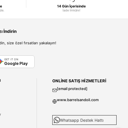
le
14 Gün İçerisinde
nde.
İade İmkânı!
 İndirin
, size özel fırsatları yakalayın!
GET IT ON
Google Play
I
ONLINE SATIŞ HIZMETLERI
[email protected]
www.barrelsandoil.com
i
r
Whatsapp Destek Hattı