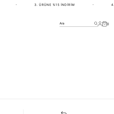
•
3. ÜRÜNE %15 İNDIRIM
•
4.
Ara
0