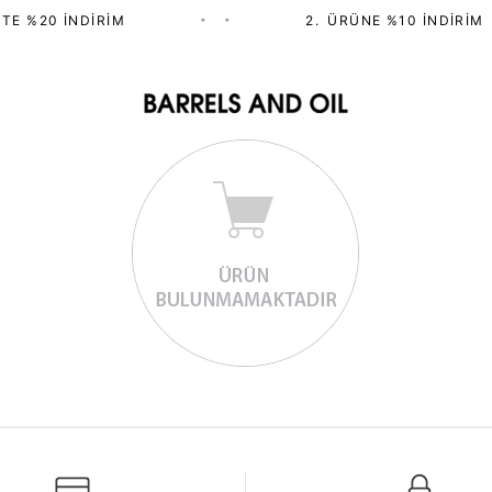
TE %20 İNDIRIM
•
•
2.⁠ ⁠ÜRÜNE %10 İNDIRIM