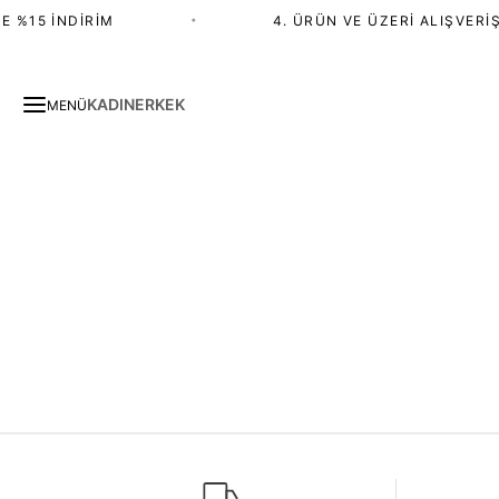
 %15 İNDIRIM
•
4. ÜRÜN VE ÜZERI ALIŞVERIŞ
KADIN
ERKEK
MENÜ