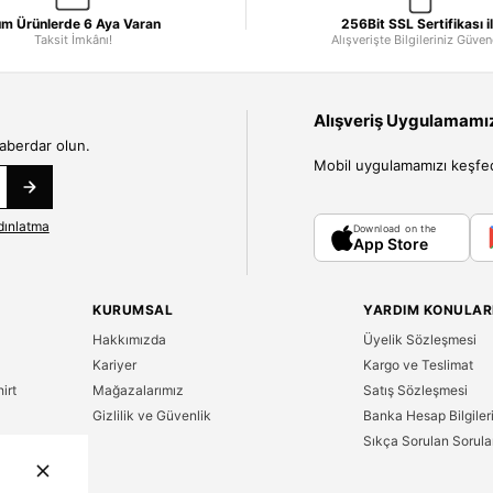
m Ürünlerde 6 Aya Varan
256Bit SSL Sertifikası i
Taksit İmkânı!
Alışverişte Bilgileriniz Güve
Alışveriş Uygulamamızı
haberdar olun.
Mobil uygulamamızı keşfedin
dınlatma
Download on the
App Store
KURUMSAL
YARDIM KONULAR
Hakkımızda
Üyelik Sözleşmesi
Kariyer
Kargo ve Teslimat
irt
Mağazalarımız
Satış Sözleşmesi
Gizlilik ve Güvenlik
Banka Hesap Bilgiler
Sıkça Sorulan Sorula
n