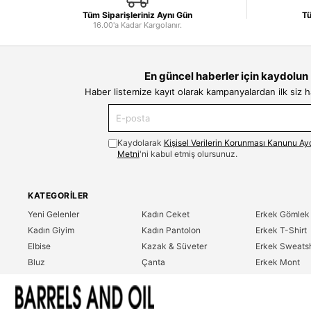
Tüm Siparişleriniz Aynı Gün
Tü
16.00'a Kadar Kargolanır.
En güncel haberler için kaydolun
Haber listemize kayıt olarak kampanyalardan ilk siz 
Kaydolarak
Kişisel Verilerin Korunması Kanunu Ay
Metni
'ni kabul etmiş olursunuz.
KATEGORILER
Yeni Gelenler
Kadın Ceket
Erkek Gömlek
Kadın Giyim
Kadın Pantolon
Erkek T-Shirt
Elbise
Kazak & Süveter
Erkek Sweatsh
Bluz
Çanta
Erkek Mont
Gömlek
Parfüm
Erkek Ceket
T-Shirt
Erkek Giyim
Erkek Pantolo
Sweatshirt
Çok Satanlar
İndirim