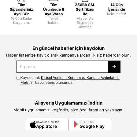
Tüm
Tüm
256Bit SSL
14 Gün
Siparişleriniz
Ürünlerde 6
Sertifikası
İçerisinde
Aynı Gün
Aya Varan
ile
İade İmkânı!
16.00'a Kadar
Taksit
Alışverişte
Kargolanır.
İmkânı!
Bilgileriniz
Güvende.
En güncel haberler için kaydolun
Haber listemize kayıt olarak kampanyalardan ilk siz haberdar olun.
Kaydolarak
Kişisel Verilerin Korunması Kanunu Aydınlatma
Metni
'ni kabul etmiş olursunuz.
Alışveriş Uygulamamızı İndirin
Mobil uygulamamızı keşfedin, size özel fırsatları yakalayın!
Download on the
GET IT ON
App Store
Google Play