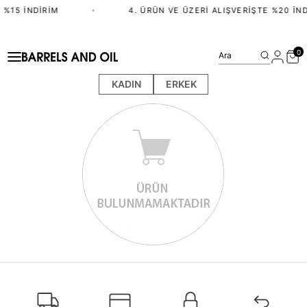
 %15 İNDIRIM
•
4. ÜRÜN VE ÜZERI ALIŞVERIŞTE %20 İND
0
Ara
KADIN
ERKEK