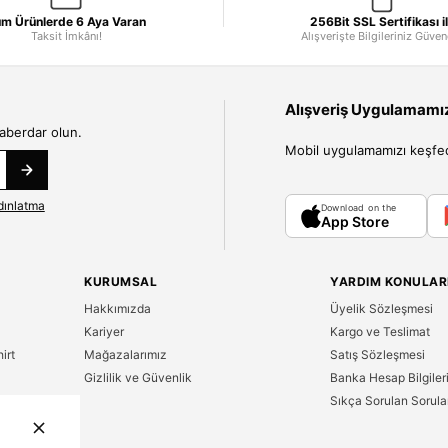
m Ürünlerde 6 Aya Varan
256Bit SSL Sertifikası i
Taksit İmkânı!
Alışverişte Bilgileriniz Güve
Alışveriş Uygulamamızı
haberdar olun.
Mobil uygulamamızı keşfedin
dınlatma
Download on the
App Store
KURUMSAL
YARDIM KONULAR
Hakkımızda
Üyelik Sözleşmesi
Kariyer
Kargo ve Teslimat
irt
Mağazalarımız
Satış Sözleşmesi
Gizlilik ve Güvenlik
Banka Hesap Bilgiler
Sıkça Sorulan Sorula
n