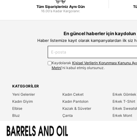
Tüm Siparişleriniz Aynı Gün
Tü
16.00'a Kadar Kargolanır.
En güncel haberler için kaydolun
Haber listemize kayıt olarak kampanyalardan ilk siz 
Kaydolarak
Kişisel Verilerin Korunması Kanunu Ay
Metni
'ni kabul etmiş olursunuz.
KATEGORILER
Yeni Gelenler
Kadın Ceket
Erkek Gömlek
Kadın Giyim
Kadın Pantolon
Erkek T-Shirt
Elbise
Kazak & Süveter
Erkek Sweatsh
Bluz
Çanta
Erkek Mont
Gömlek
Parfüm
Erkek Ceket
T-Shirt
Erkek Giyim
Erkek Pantolo
Sweatshirt
Çok Satanlar
İndirim