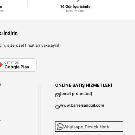
le
14 Gün İçerisinde
nde.
İade İmkânı!
 İndirin
, size özel fırsatları yakalayın!
GET IT ON
Google Play
I
ONLINE SATIŞ HIZMETLERI
[email protected]
www.barrelsandoil.com
i
r
Whatsapp Destek Hattı