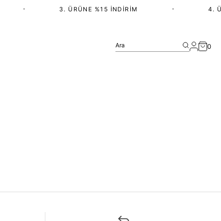
•
3. ÜRÜNE %15 İNDIRIM
•
4. 
Ara
0