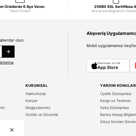
m Ürünlerde 6 Aya Varan
256Bit SSL Sertifikası i
Taksit İmkânı!
Alışverişte Bilgileriniz Güve
Alışveriş Uygulamamızı
haberdar olun.
Mobil uygulamamızı keşfedin
dınlatma
Download on the
App Store
KURUMSAL
YARDIM KONULAR
Hakkımızda
Üyelik Sözleşmesi
Kariyer
Kargo ve Teslimat
irt
Mağazalarımız
Satış Sözleşmesi
Gizlilik ve Güvenlik
Banka Hesap Bilgiler
Sıkça Sorulan Sorula
n