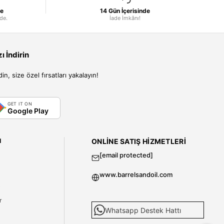
le
14 Gün İçerisinde
nde.
İade İmkânı!
 İndirin
, size özel fırsatları yakalayın!
GET IT ON
Google Play
I
ONLINE SATIŞ HIZMETLERI
[email protected]
www.barrelsandoil.com
i
r
Whatsapp Destek Hattı