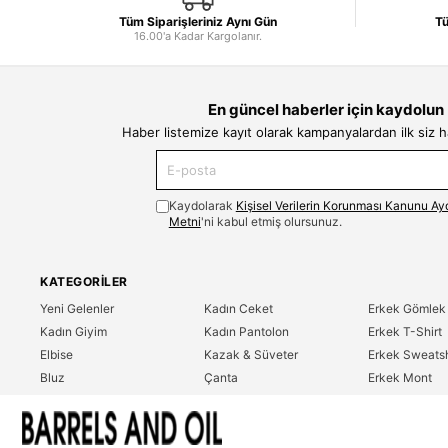
Tüm Siparişleriniz Aynı Gün
Tü
16.00'a Kadar Kargolanır.
En güncel haberler için kaydolun
Haber listemize kayıt olarak kampanyalardan ilk siz 
Kaydolarak
Kişisel Verilerin Korunması Kanunu Ay
Metni
'ni kabul etmiş olursunuz.
KATEGORILER
Yeni Gelenler
Kadın Ceket
Erkek Gömlek
Kadın Giyim
Kadın Pantolon
Erkek T-Shirt
Elbise
Kazak & Süveter
Erkek Sweatsh
Bluz
Çanta
Erkek Mont
Gömlek
Parfüm
Erkek Ceket
T-Shirt
Erkek Giyim
Erkek Pantolo
Sweatshirt
Çok Satanlar
İndirim