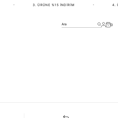
•
3. ÜRÜNE %15 İNDIRIM
•
4. 
Ara
0