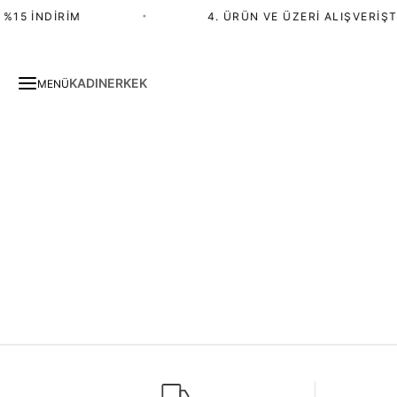
%15 İNDIRIM
•
4. ÜRÜN VE ÜZERI ALIŞVERIŞT
KADIN
ERKEK
MENÜ