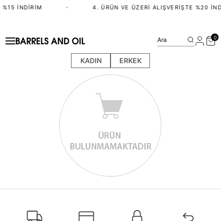
 %15 İNDIRIM
•
4. ÜRÜN VE ÜZERI ALIŞVERIŞTE %20 İND
0
Ara
KADIN
ERKEK