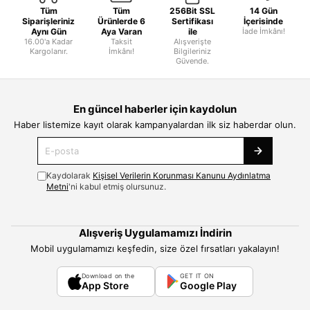
Tüm
Tüm
256Bit SSL
14 Gün
Siparişleriniz
Ürünlerde 6
Sertifikası
İçerisinde
Aynı Gün
Aya Varan
ile
İade İmkânı!
16.00'a Kadar
Taksit
Alışverişte
Kargolanır.
İmkânı!
Bilgileriniz
Güvende.
En güncel haberler için kaydolun
Haber listemize kayıt olarak kampanyalardan ilk siz haberdar olun.
Kaydolarak
Kişisel Verilerin Korunması Kanunu Aydınlatma
Metni
'ni kabul etmiş olursunuz.
Alışveriş Uygulamamızı İndirin
Mobil uygulamamızı keşfedin, size özel fırsatları yakalayın!
Download on the
GET IT ON
App Store
Google Play