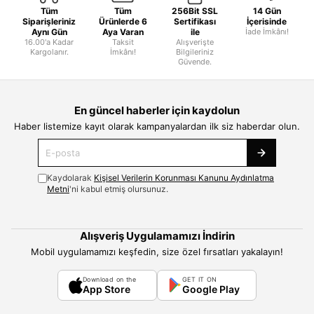
Tüm
Tüm
256Bit SSL
14 Gün
Siparişleriniz
Ürünlerde 6
Sertifikası
İçerisinde
Aynı Gün
Aya Varan
ile
İade İmkânı!
16.00'a Kadar
Taksit
Alışverişte
Kargolanır.
İmkânı!
Bilgileriniz
Güvende.
En güncel haberler için kaydolun
Haber listemize kayıt olarak kampanyalardan ilk siz haberdar olun.
Kaydolarak
Kişisel Verilerin Korunması Kanunu Aydınlatma
Metni
'ni kabul etmiş olursunuz.
Alışveriş Uygulamamızı İndirin
Mobil uygulamamızı keşfedin, size özel fırsatları yakalayın!
Download on the
GET IT ON
App Store
Google Play