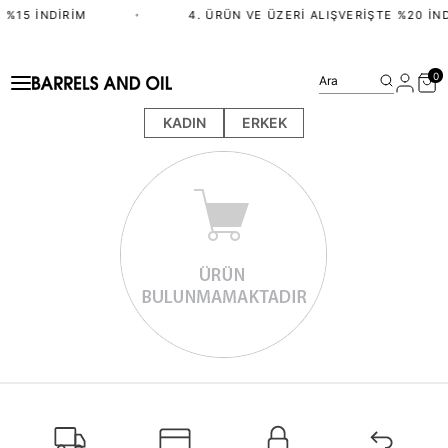
 %15 İNDIRIM
•
4. ÜRÜN VE ÜZERI ALIŞVERIŞTE %20 İND
0
Ara
KADIN
ERKEK