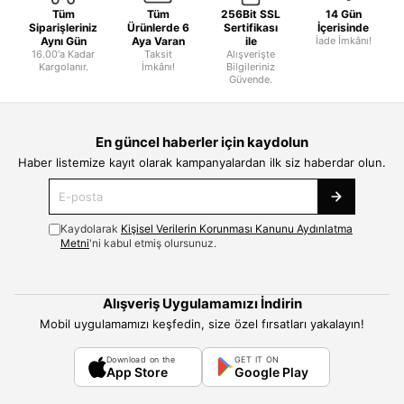
Tüm
Tüm
256Bit SSL
14 Gün
Siparişleriniz
Ürünlerde 6
Sertifikası
İçerisinde
Aynı Gün
Aya Varan
ile
İade İmkânı!
16.00'a Kadar
Taksit
Alışverişte
Kargolanır.
İmkânı!
Bilgileriniz
Güvende.
En güncel haberler için kaydolun
Haber listemize kayıt olarak kampanyalardan ilk siz haberdar olun.
Kaydolarak
Kişisel Verilerin Korunması Kanunu Aydınlatma
Metni
'ni kabul etmiş olursunuz.
Alışveriş Uygulamamızı İndirin
Mobil uygulamamızı keşfedin, size özel fırsatları yakalayın!
Download on the
GET IT ON
App Store
Google Play