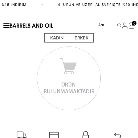
 %15 İNDIRIM
•
4. ÜRÜN VE ÜZERI ALIŞVERIŞTE %20 İND
0
Ara
KADIN
ERKEK