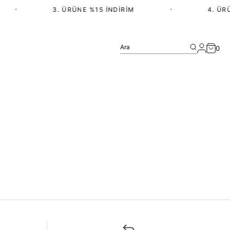
•
3. ÜRÜNE %15 İNDIRIM
•
4. ÜRÜ
Ara
0