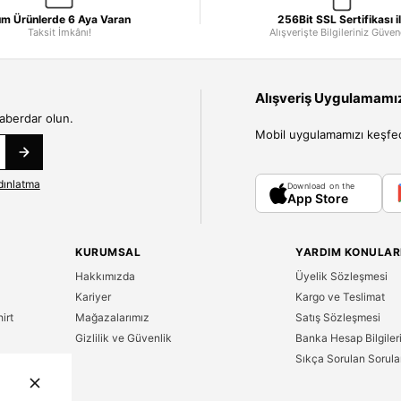
m Ürünlerde 6 Aya Varan
256Bit SSL Sertifikası i
Taksit İmkânı!
Alışverişte Bilgileriniz Güve
Alışveriş Uygulamamızı
haberdar olun.
Mobil uygulamamızı keşfedin
dınlatma
Download on the
App Store
KURUMSAL
YARDIM KONULAR
Hakkımızda
Üyelik Sözleşmesi
Kariyer
Kargo ve Teslimat
irt
Mağazalarımız
Satış Sözleşmesi
Gizlilik ve Güvenlik
Banka Hesap Bilgiler
Sıkça Sorulan Sorula
n