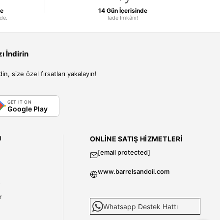
le
14 Gün İçerisinde
nde.
İade İmkânı!
 İndirin
, size özel fırsatları yakalayın!
GET IT ON
Google Play
I
ONLINE SATIŞ HIZMETLERI
[email protected]
www.barrelsandoil.com
i
r
Whatsapp Destek Hattı