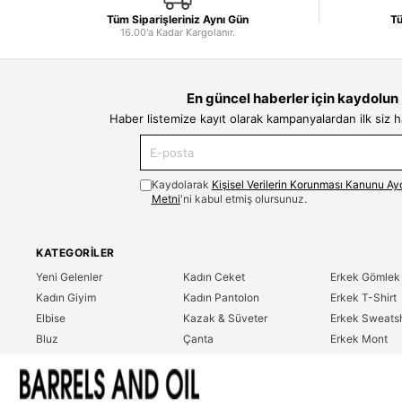
Tüm Siparişleriniz Aynı Gün
Tü
16.00'a Kadar Kargolanır.
En güncel haberler için kaydolun
Haber listemize kayıt olarak kampanyalardan ilk siz 
Kaydolarak
Kişisel Verilerin Korunması Kanunu Ay
Metni
'ni kabul etmiş olursunuz.
KATEGORILER
Yeni Gelenler
Kadın Ceket
Erkek Gömlek
Kadın Giyim
Kadın Pantolon
Erkek T-Shirt
Elbise
Kazak & Süveter
Erkek Sweatsh
Bluz
Çanta
Erkek Mont
Gömlek
Parfüm
Erkek Ceket
T-Shirt
Erkek Giyim
Erkek Pantolo
Sweatshirt
Çok Satanlar
İndirim