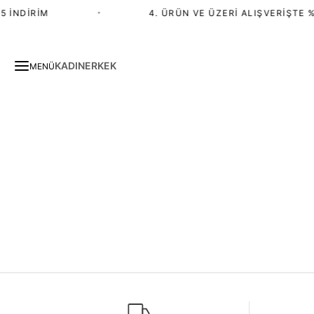
 İNDIRIM
•
4. ÜRÜN VE ÜZERI ALIŞVERIŞTE %
KADIN
ERKEK
MENÜ