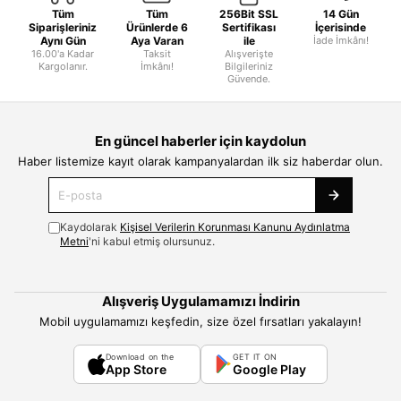
Tüm
Tüm
256Bit SSL
14 Gün
Siparişleriniz
Ürünlerde 6
Sertifikası
İçerisinde
Aynı Gün
Aya Varan
ile
İade İmkânı!
16.00'a Kadar
Taksit
Alışverişte
Kargolanır.
İmkânı!
Bilgileriniz
Güvende.
En güncel haberler için kaydolun
Haber listemize kayıt olarak kampanyalardan ilk siz haberdar olun.
Kaydolarak
Kişisel Verilerin Korunması Kanunu Aydınlatma
Metni
'ni kabul etmiş olursunuz.
Alışveriş Uygulamamızı İndirin
Mobil uygulamamızı keşfedin, size özel fırsatları yakalayın!
Download on the
GET IT ON
App Store
Google Play