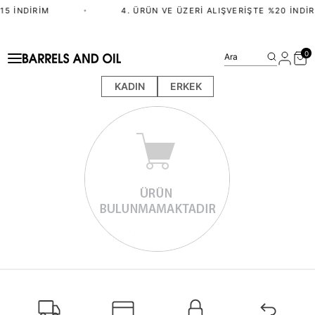
15 İNDIRIM
•
4. ÜRÜN VE ÜZERI ALIŞVERIŞTE %20 İNDIR
0
Ara
KADIN
ERKEK