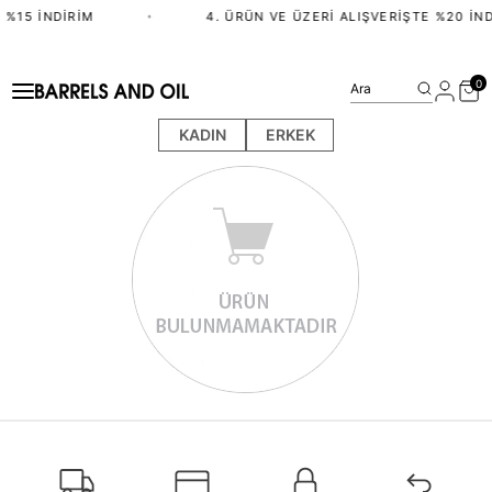
 %15 İNDIRIM
•
4. ÜRÜN VE ÜZERI ALIŞVERIŞTE %20 İND
0
Ara
KADIN
ERKEK