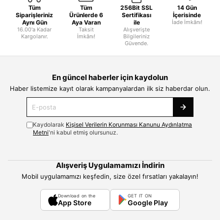
Tüm
Tüm
256Bit SSL
14 Gün
Siparişleriniz
Ürünlerde 6
Sertifikası
İçerisinde
Aynı Gün
Aya Varan
ile
İade İmkânı!
16.00'a Kadar
Taksit
Alışverişte
Kargolanır.
İmkânı!
Bilgileriniz
Güvende.
En güncel haberler için kaydolun
Haber listemize kayıt olarak kampanyalardan ilk siz haberdar olun.
Kaydolarak
Kişisel Verilerin Korunması Kanunu Aydınlatma
Metni
'ni kabul etmiş olursunuz.
Alışveriş Uygulamamızı İndirin
Mobil uygulamamızı keşfedin, size özel fırsatları yakalayın!
Download on the
GET IT ON
App Store
Google Play