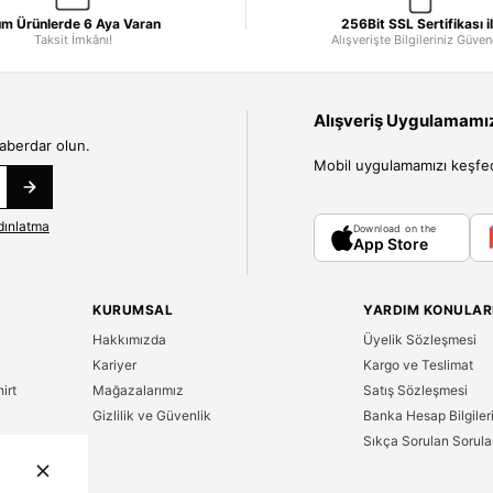
m Ürünlerde 6 Aya Varan
256Bit SSL Sertifikası i
Taksit İmkânı!
Alışverişte Bilgileriniz Güve
Alışveriş Uygulamamızı
haberdar olun.
Mobil uygulamamızı keşfedin
dınlatma
Download on the
App Store
KURUMSAL
YARDIM KONULAR
Hakkımızda
Üyelik Sözleşmesi
Kariyer
Kargo ve Teslimat
irt
Mağazalarımız
Satış Sözleşmesi
Gizlilik ve Güvenlik
Banka Hesap Bilgiler
Sıkça Sorulan Sorula
n