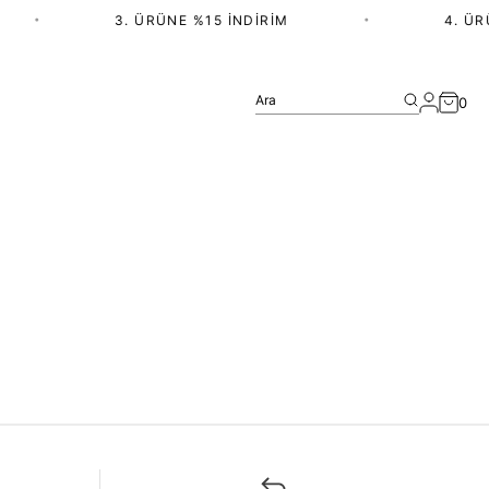
•
3. ÜRÜNE %15 İNDIRIM
•
4. ÜRÜ
Ara
0