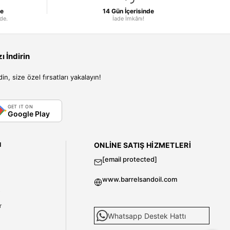
le
14 Gün İçerisinde
nde.
İade İmkânı!
 İndirin
, size özel fırsatları yakalayın!
GET IT ON
Google Play
I
ONLINE SATIŞ HIZMETLERI
[email protected]
www.barrelsandoil.com
i
r
Whatsapp Destek Hattı