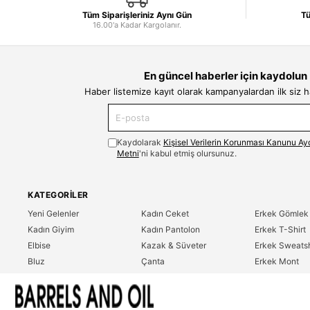
Tüm Siparişleriniz Aynı Gün
Tü
16.00'a Kadar Kargolanır.
En güncel haberler için kaydolun
Haber listemize kayıt olarak kampanyalardan ilk siz 
Kaydolarak
Kişisel Verilerin Korunması Kanunu Ay
Metni
'ni kabul etmiş olursunuz.
KATEGORILER
Yeni Gelenler
Kadın Ceket
Erkek Gömlek
Kadın Giyim
Kadın Pantolon
Erkek T-Shirt
Elbise
Kazak & Süveter
Erkek Sweatsh
Bluz
Çanta
Erkek Mont
Gömlek
Parfüm
Erkek Ceket
T-Shirt
Erkek Giyim
Erkek Pantolo
Sweatshirt
Çok Satanlar
İndirim