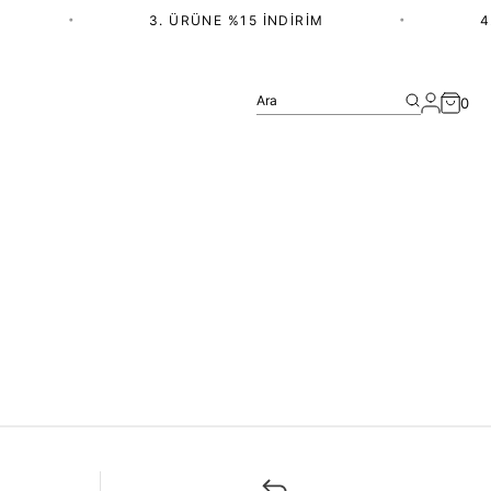
•
3. ÜRÜNE %15 İNDIRIM
•
4.
Ara
0