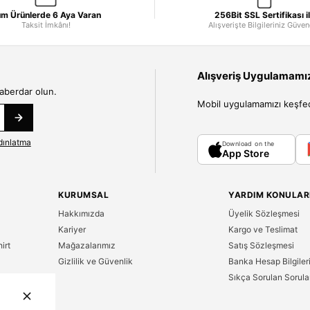
m Ürünlerde 6 Aya Varan
256Bit SSL Sertifikası i
Taksit İmkânı!
Alışverişte Bilgileriniz Güve
Alışveriş Uygulamamızı
haberdar olun.
Mobil uygulamamızı keşfedin
dınlatma
Download on the
App Store
KURUMSAL
YARDIM KONULAR
Hakkımızda
Üyelik Sözleşmesi
Kariyer
Kargo ve Teslimat
irt
Mağazalarımız
Satış Sözleşmesi
Gizlilik ve Güvenlik
Banka Hesap Bilgiler
Sıkça Sorulan Sorula
n