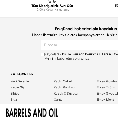
Tüm Siparişleriniz Aynı Gün
Tü
16.00'a Kadar Kargolanır.
En güncel haberler için kaydolun
Haber listemize kayıt olarak kampanyalardan ilk siz 
Kaydolarak
Kişisel Verilerin Korunması Kanunu Ay
Metni
'ni kabul etmiş olursunuz.
KATEGORILER
Yeni Gelenler
Kadın Ceket
Erkek Gömlek
Kadın Giyim
Kadın Pantolon
Erkek T-Shirt
Elbise
Kazak & Süveter
Erkek Sweatsh
Bluz
Çanta
Erkek Mont
Gömlek
Parfüm
Erkek Ceket
T-Shirt
Erkek Giyim
Erkek Pantolo
Sweatshirt
Çok Satanlar
İndirim