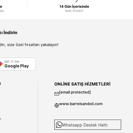
le
14 Gün İçerisinde
nde.
İade İmkânı!
 İndirin
, size özel fırsatları yakalayın!
GET IT ON
Google Play
I
ONLINE SATIŞ HIZMETLERI
[email protected]
www.barrelsandoil.com
i
r
Whatsapp Destek Hattı