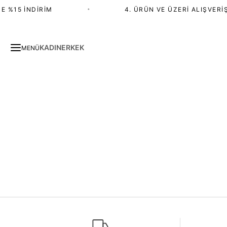
E %15 İNDIRIM
•
4. ÜRÜN VE ÜZERI ALIŞVERIŞ
KADIN
ERKEK
MENÜ