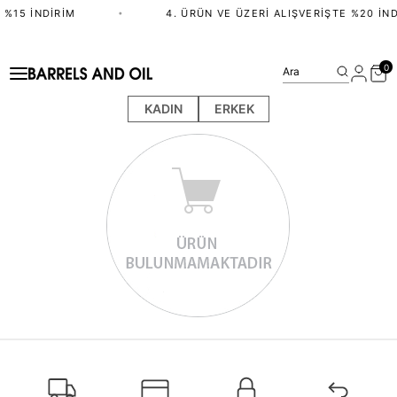
 %15 İNDIRIM
•
4. ÜRÜN VE ÜZERI ALIŞVERIŞTE %20 İND
0
Ara
KADIN
ERKEK