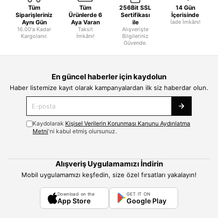
Tüm
Tüm
256Bit SSL
14 Gün
Siparişleriniz
Ürünlerde 6
Sertifikası
İçerisinde
Aynı Gün
Aya Varan
ile
İade İmkânı!
16.00'a Kadar
Taksit
Alışverişte
Kargolanır.
İmkânı!
Bilgileriniz
Güvende.
En güncel haberler için kaydolun
Haber listemize kayıt olarak kampanyalardan ilk siz haberdar olun.
Kaydolarak
Kişisel Verilerin Korunması Kanunu Aydınlatma
Metni
'ni kabul etmiş olursunuz.
Alışveriş Uygulamamızı İndirin
Mobil uygulamamızı keşfedin, size özel fırsatları yakalayın!
Download on the
GET IT ON
App Store
Google Play