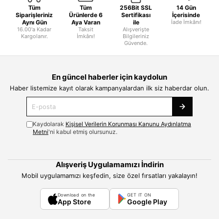
Tüm
Tüm
256Bit SSL
14 Gün
Siparişleriniz
Ürünlerde 6
Sertifikası
İçerisinde
Aynı Gün
Aya Varan
ile
İade İmkânı!
16.00'a Kadar
Taksit
Alışverişte
Kargolanır.
İmkânı!
Bilgileriniz
Güvende.
En güncel haberler için kaydolun
Haber listemize kayıt olarak kampanyalardan ilk siz haberdar olun.
Kaydolarak
Kişisel Verilerin Korunması Kanunu Aydınlatma
Metni
'ni kabul etmiş olursunuz.
Alışveriş Uygulamamızı İndirin
Mobil uygulamamızı keşfedin, size özel fırsatları yakalayın!
Download on the
GET IT ON
App Store
Google Play