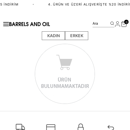
5 İNDIRIM
•
4. ÜRÜN VE ÜZERI ALIŞVERIŞTE %20 İNDIRI
0
Ara
KADIN
ERKEK