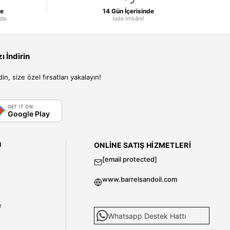
le
14 Gün İçerisinde
nde.
İade İmkânı!
 İndirin
, size özel fırsatları yakalayın!
GET IT ON
Google Play
I
ONLINE SATIŞ HIZMETLERI
[email protected]
www.barrelsandoil.com
i
r
Whatsapp Destek Hattı