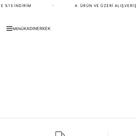
E %15 İNDIRIM
•
4. ÜRÜN VE ÜZERI ALIŞVERIŞ
KADIN
ERKEK
MENÜ