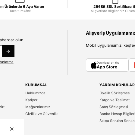
m Ürünlerde 6 Aya Varan
256Bit SSL Sertifikası i
Taksit İmkânı!
Alışverişte Bilgileriniz Güve
Alışveriş Uygulamamızı
haberdar olun.
Mobil uygulamamızı keşfedin
dınlatma
Download on the
App Store
KURUMSAL
YARDIM KONULAR
Hakkımızda
Üyelik Sözleşmesi
Kariyer
Kargo ve Teslimat
irt
Mağazalarımız
Satış Sözleşmesi
Gizlilik ve Güvenlik
Banka Hesap Bilgiler
Sıkça Sorulan Sorula
n