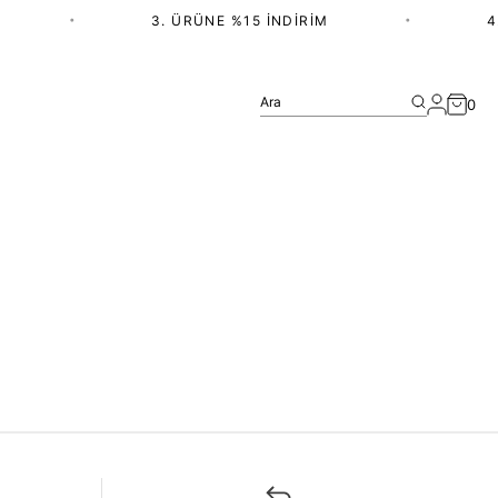
•
3. ÜRÜNE %15 İNDIRIM
•
4.
Ara
0