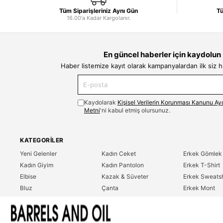
Tüm Siparişleriniz Aynı Gün
Tü
16.00'a Kadar Kargolanır.
En güncel haberler için kaydolun
Haber listemize kayıt olarak kampanyalardan ilk siz 
Kaydolarak
Kişisel Verilerin Korunması Kanunu Ay
Metni
'ni kabul etmiş olursunuz.
KATEGORILER
Yeni Gelenler
Kadın Ceket
Erkek Gömlek
Kadın Giyim
Kadın Pantolon
Erkek T-Shirt
Elbise
Kazak & Süveter
Erkek Sweatsh
Bluz
Çanta
Erkek Mont
Gömlek
Parfüm
Erkek Ceket
T-Shirt
Erkek Giyim
Erkek Pantolo
Sweatshirt
Çok Satanlar
İndirim