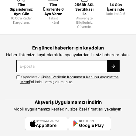
Tüm
Tüm
256Bit SSL
14 Gün
Siparişleriniz
Ürünlerde 6
Sertifikası
İçerisinde
Aynı Gün
Aya Varan
ile
İade İmkânı!
16.00'a Kadar
Taksit
Alışverişte
Kargolanır.
İmkânı!
Bilgileriniz
Güvende.
En güncel haberler için kaydolun
Haber listemize kayıt olarak kampanyalardan ilk siz haberdar olun.
Kaydolarak
Kişisel Verilerin Korunması Kanunu Aydınlatma
Metni
'ni kabul etmiş olursunuz.
Alışveriş Uygulamamızı İndirin
Mobil uygulamamızı keşfedin, size özel fırsatları yakalayın!
Download on the
GET IT ON
App Store
Google Play