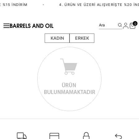
 %15 İNDIRIM
•
4. ÜRÜN VE ÜZERI ALIŞVERIŞTE %20 İN
0
Ara
KADIN
ERKEK