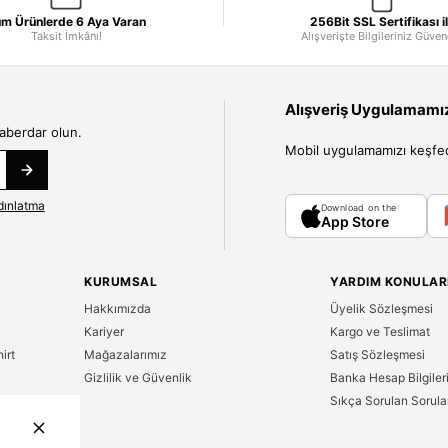
m Ürünlerde 6 Aya Varan
256Bit SSL Sertifikası i
Taksit İmkânı!
Alışverişte Bilgileriniz Güve
Alışveriş Uygulamamızı
haberdar olun.
Mobil uygulamamızı keşfedin
dınlatma
Download on the
App Store
KURUMSAL
YARDIM KONULAR
Hakkımızda
Üyelik Sözleşmesi
Kariyer
Kargo ve Teslimat
irt
Mağazalarımız
Satış Sözleşmesi
Gizlilik ve Güvenlik
Banka Hesap Bilgiler
Sıkça Sorulan Sorula
n