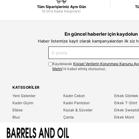
Tüm Siparişleriniz Aynı Gün
Tü
16.00'a Kadar Kargolanır.
En güncel haberler için kaydolun
Haber listemize kayıt olarak kampanyalardan ilk siz 
Kaydolarak
Kişisel Verilerin Korunması Kanunu Ay
Metni
'ni kabul etmiş olursunuz.
KATEGORILER
Yeni Gelenler
Kadın Ceket
Erkek Gömlek
Kadın Giyim
Kadın Pantolon
Erkek T-Shirt
Elbise
Kazak & Süveter
Erkek Sweatsh
Bluz
Çanta
Erkek Mont
Gömlek
Parfüm
Erkek Ceket
T-Shirt
Erkek Giyim
Erkek Pantolo
Sweatshirt
Çok Satanlar
İndirim