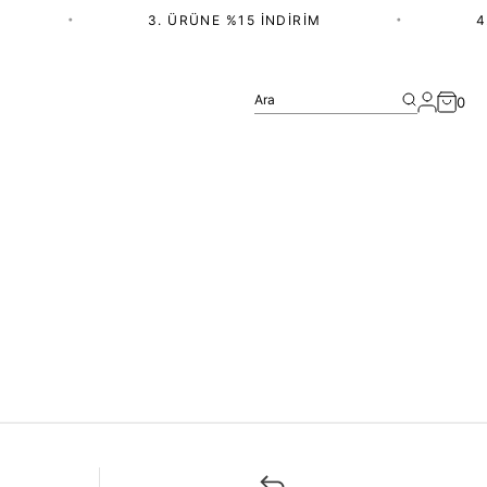
•
3. ÜRÜNE %15 İNDIRIM
•
4.
Ara
0