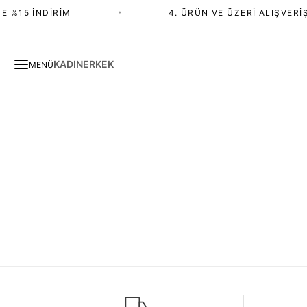
E %15 İNDIRIM
•
4. ÜRÜN VE ÜZERI ALIŞVERIŞ
KADIN
ERKEK
MENÜ