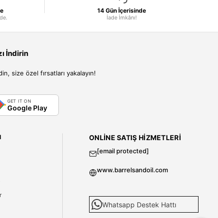
le
14 Gün İçerisinde
nde.
İade İmkânı!
 İndirin
, size özel fırsatları yakalayın!
GET IT ON
Google Play
I
ONLINE SATIŞ HIZMETLERI
[email protected]
www.barrelsandoil.com
i
r
Whatsapp Destek Hattı