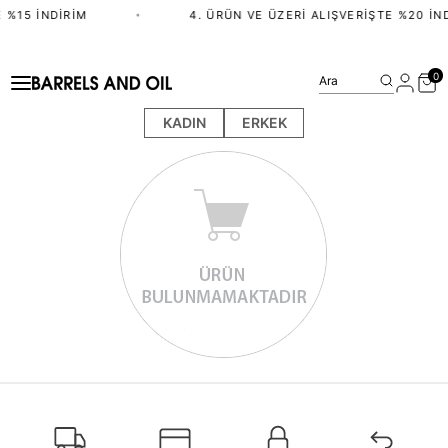
 %15 İNDIRIM
•
4. ÜRÜN VE ÜZERI ALIŞVERIŞTE %20 İN
0
Ara
KADIN
ERKEK