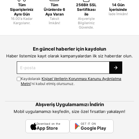
Tüm
Tüm
256Bit SSL
14 Gün
Siparişleriniz
Ürünlerde 6
Sertifikası
İçerisinde
Aynı Gün
Aya Varan
ile
İade İmkânı!
16.00'a Kadar
Taksit
Alışverişte
Kargolanır.
İmkânı!
Bilgileriniz
Güvende.
En güncel haberler için kaydolun
Haber listemize kayıt olarak kampanyalardan ilk siz haberdar olun.
Kaydolarak
Kişisel Verilerin Korunması Kanunu Aydınlatma
Metni
'ni kabul etmiş olursunuz.
Alışveriş Uygulamamızı İndirin
Mobil uygulamamızı keşfedin, size özel fırsatları yakalayın!
Download on the
GET IT ON
App Store
Google Play