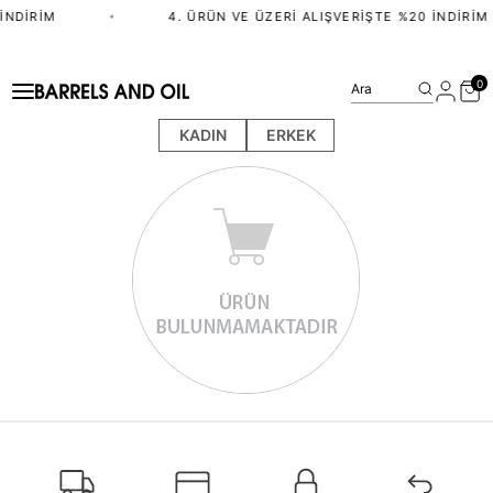
İNDIRIM
•
4. ÜRÜN VE ÜZERI ALIŞVERIŞTE %20 İNDIRIM
0
Ara
KADIN
ERKEK