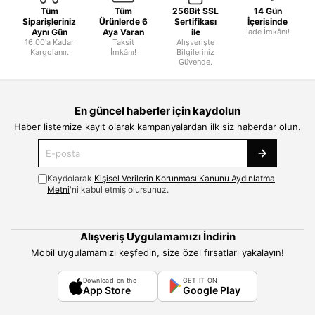
Tüm
Tüm
256Bit SSL
14 Gün
Siparişleriniz
Ürünlerde 6
Sertifikası
İçerisinde
Aynı Gün
Aya Varan
ile
İade İmkânı!
16.00'a Kadar
Taksit
Alışverişte
Kargolanır.
İmkânı!
Bilgileriniz
Güvende.
En güncel haberler için kaydolun
Haber listemize kayıt olarak kampanyalardan ilk siz haberdar olun.
Kaydolarak
Kişisel Verilerin Korunması Kanunu Aydınlatma
Metni
'ni kabul etmiş olursunuz.
Alışveriş Uygulamamızı İndirin
Mobil uygulamamızı keşfedin, size özel fırsatları yakalayın!
Download on the
GET IT ON
App Store
Google Play