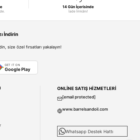
le
14 Gün İçerisinde
nde.
İade İmkânı!
 İndirin
, size özel fırsatları yakalayın!
GET IT ON
Google Play
I
ONLINE SATIŞ HIZMETLERI
[email protected]
www.barrelsandoil.com
i
r
Whatsapp Destek Hattı