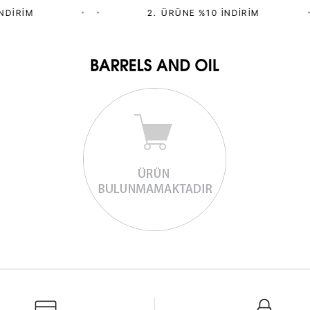
NDIRIM
•
•
2.⁠ ⁠ÜRÜNE %10 İNDIRIM
•