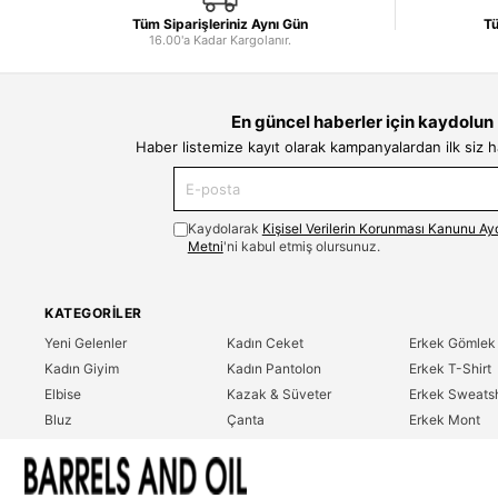
Tüm Siparişleriniz Aynı Gün
Tü
16.00'a Kadar Kargolanır.
En güncel haberler için kaydolun
Haber listemize kayıt olarak kampanyalardan ilk siz 
Kaydolarak
Kişisel Verilerin Korunması Kanunu Ay
Metni
'ni kabul etmiş olursunuz.
KATEGORILER
Yeni Gelenler
Kadın Ceket
Erkek Gömlek
Kadın Giyim
Kadın Pantolon
Erkek T-Shirt
Elbise
Kazak & Süveter
Erkek Sweatsh
Bluz
Çanta
Erkek Mont
Gömlek
Parfüm
Erkek Ceket
T-Shirt
Erkek Giyim
Erkek Pantolo
Sweatshirt
Çok Satanlar
İndirim