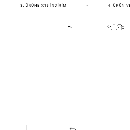
3. ÜRÜNE %15 İNDIRIM
•
4. ÜRÜN VE
Ara
0