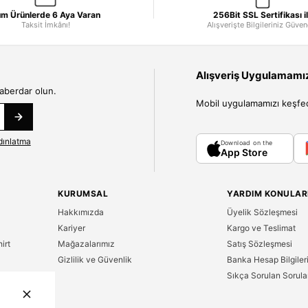
m Ürünlerde 6 Aya Varan
256Bit SSL Sertifikası i
Taksit İmkânı!
Alışverişte Bilgileriniz Güve
Alışveriş Uygulamamızı
haberdar olun.
Mobil uygulamamızı keşfedin
dınlatma
Download on the
App Store
KURUMSAL
YARDIM KONULAR
Hakkımızda
Üyelik Sözleşmesi
Kariyer
Kargo ve Teslimat
irt
Mağazalarımız
Satış Sözleşmesi
Gizlilik ve Güvenlik
Banka Hesap Bilgiler
Sıkça Sorulan Sorula
n