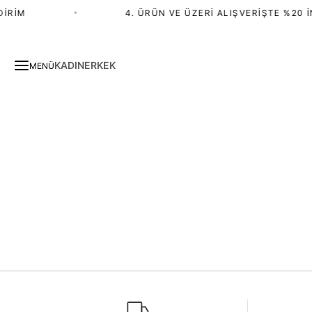
IRIM
•
4. ÜRÜN VE ÜZERI ALIŞVERIŞTE %20 İ
KADIN
ERKEK
MENÜ