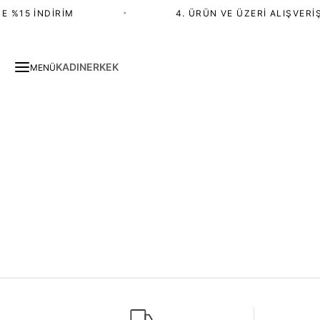
E %15 İNDIRIM
•
4. ÜRÜN VE ÜZERI ALIŞVERIŞ
KADIN
ERKEK
MENÜ