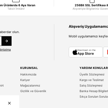
m Ürünlerde 6 Aya Varan
256Bit SSL Sertifikası i
Taksit İmkânı!
Alışverişte Bilgileriniz Güve
Alışveriş Uygulamamızı
haberdar olun.
Mobil uygulamamızı keşfedin
dınlatma
Download on the
App Store
KURUMSAL
YARDIM KONULAR
Hakkımızda
Üyelik Sözleşmesi
Kariyer
Kargo ve Teslimat
irt
Mağazalarımız
Satış Sözleşmesi
Gizlilik ve Güvenlik
Banka Hesap Bilgiler
Sıkça Sorulan Sorula
n