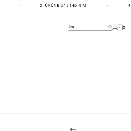
•
3. ÜRÜNE %15 İNDIRIM
•
4.
Ara
0