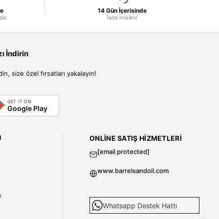
le
14 Gün İçerisinde
nde.
İade İmkânı!
 İndirin
, size özel fırsatları yakalayın!
GET IT ON
Google Play
I
ONLINE SATIŞ HIZMETLERI
[email protected]
www.barrelsandoil.com
i
r
Whatsapp Destek Hattı