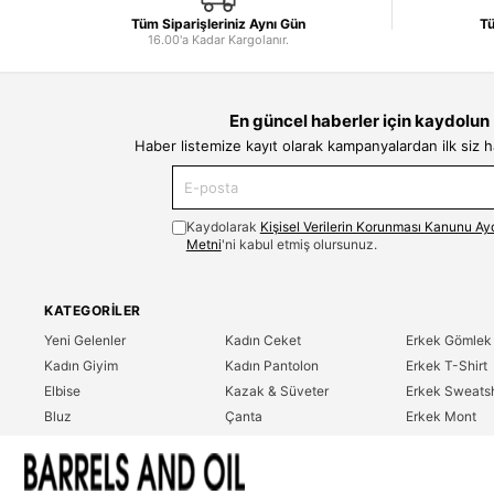
Tüm Siparişleriniz Aynı Gün
Tü
16.00'a Kadar Kargolanır.
En güncel haberler için kaydolun
Haber listemize kayıt olarak kampanyalardan ilk siz 
Kaydolarak
Kişisel Verilerin Korunması Kanunu Ay
Metni
'ni kabul etmiş olursunuz.
KATEGORILER
Yeni Gelenler
Kadın Ceket
Erkek Gömlek
Kadın Giyim
Kadın Pantolon
Erkek T-Shirt
Elbise
Kazak & Süveter
Erkek Sweatsh
Bluz
Çanta
Erkek Mont
Gömlek
Parfüm
Erkek Ceket
T-Shirt
Erkek Giyim
Erkek Pantolo
Sweatshirt
Çok Satanlar
İndirim