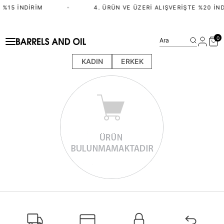
 %15 İNDIRIM
•
4. ÜRÜN VE ÜZERI ALIŞVERIŞTE %20 İND
0
Ara
KADIN
ERKEK