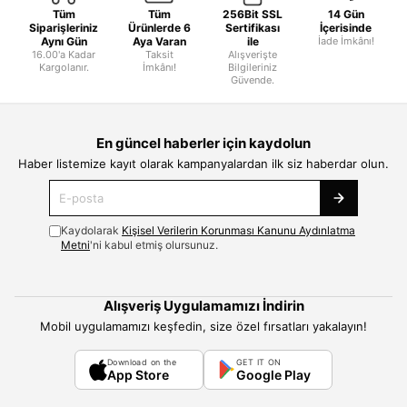
Tüm
Tüm
256Bit SSL
14 Gün
Siparişleriniz
Ürünlerde 6
Sertifikası
İçerisinde
Aynı Gün
Aya Varan
ile
İade İmkânı!
16.00'a Kadar
Taksit
Alışverişte
Kargolanır.
İmkânı!
Bilgileriniz
Güvende.
En güncel haberler için kaydolun
Haber listemize kayıt olarak kampanyalardan ilk siz haberdar olun.
Kaydolarak
Kişisel Verilerin Korunması Kanunu Aydınlatma
Metni
'ni kabul etmiş olursunuz.
Alışveriş Uygulamamızı İndirin
Mobil uygulamamızı keşfedin, size özel fırsatları yakalayın!
Download on the
GET IT ON
App Store
Google Play