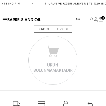
 %15 İNDIRIM
•
4. ÜRÜN VE ÜZERI ALIŞVERIŞTE %20 İND
0
Ara
KADIN
ERKEK