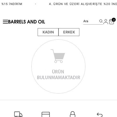
 %15 İNDIRIM
•
4. ÜRÜN VE ÜZERI ALIŞVERIŞTE %20 İND
0
Ara
KADIN
ERKEK