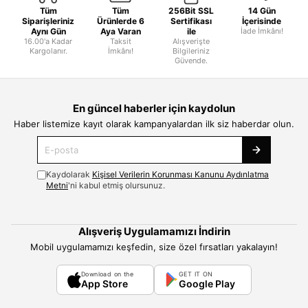
Tüm
Tüm
256Bit SSL
14 Gün
Siparişleriniz
Ürünlerde 6
Sertifikası
İçerisinde
Aynı Gün
Aya Varan
ile
İade İmkânı!
16.00'a Kadar
Taksit
Alışverişte
Kargolanır.
İmkânı!
Bilgileriniz
Güvende.
En güncel haberler için kaydolun
Haber listemize kayıt olarak kampanyalardan ilk siz haberdar olun.
Kaydolarak
Kişisel Verilerin Korunması Kanunu Aydınlatma
Metni
'ni kabul etmiş olursunuz.
Alışveriş Uygulamamızı İndirin
Mobil uygulamamızı keşfedin, size özel fırsatları yakalayın!
Download on the
GET IT ON
App Store
Google Play