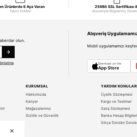
m Ürünlerde 6 Aya Varan
256Bit SSL Sertifikası i
Taksit İmkânı!
Alışverişte Bilgileriniz Güve
Alışveriş Uygulamamızı
haberdar olun.
Mobil uygulamamızı keşfedin
dınlatma
Download on the
App Store
KURUMSAL
YARDIM KONULAR
Hakkımızda
Üyelik Sözleşmesi
Kariyer
Kargo ve Teslimat
irt
Mağazalarımız
Satış Sözleşmesi
Gizlilik ve Güvenlik
Banka Hesap Bilgiler
Sıkça Sorulan Sorula
n