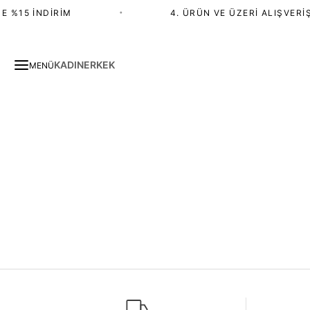
E %15 İNDIRIM
•
4. ÜRÜN VE ÜZERI ALIŞVERIŞ
KADIN
ERKEK
MENÜ