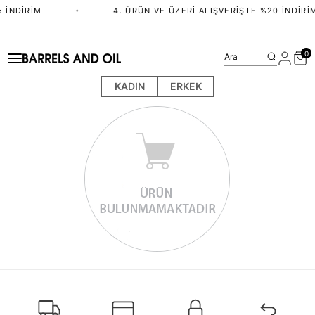
 İNDIRIM
•
4. ÜRÜN VE ÜZERI ALIŞVERIŞTE %20 İNDIRI
0
Ara
KADIN
ERKEK