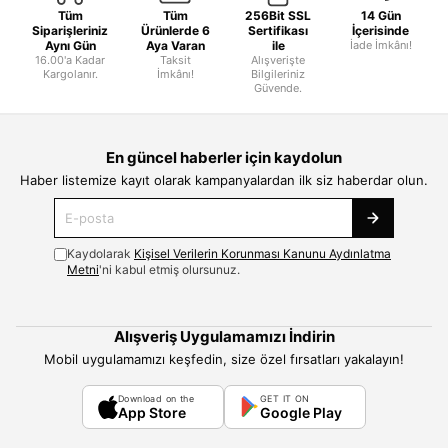
Tüm
Tüm
256Bit SSL
14 Gün
Siparişleriniz
Ürünlerde 6
Sertifikası
İçerisinde
Aynı Gün
Aya Varan
ile
İade İmkânı!
16.00'a Kadar
Taksit
Alışverişte
Kargolanır.
İmkânı!
Bilgileriniz
Güvende.
En güncel haberler için kaydolun
Haber listemize kayıt olarak kampanyalardan ilk siz haberdar olun.
Kaydolarak
Kişisel Verilerin Korunması Kanunu Aydınlatma
Metni
'ni kabul etmiş olursunuz.
Alışveriş Uygulamamızı İndirin
Mobil uygulamamızı keşfedin, size özel fırsatları yakalayın!
Download on the
GET IT ON
App Store
Google Play