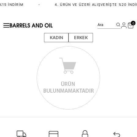
%15 İNDIRIM
•
4. ÜRÜN VE ÜZERI ALIŞVERIŞTE %20 İNDI
0
Ara
KADIN
ERKEK