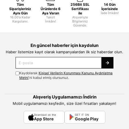
Tüm
Tüm
256Bit SSL
14 Gün
Siparişleriniz
Ürünlerde 6
Sertifikası
İçerisinde
Aynı Gün
Aya Varan
ile
İade İmkânı!
16.00'a Kadar
Taksit
Alışverişte
Kargolanır.
İmkânı!
Bilgileriniz
Güvende.
En güncel haberler için kaydolun
Haber listemize kayıt olarak kampanyalardan ilk siz haberdar olun.
Kaydolarak
Kişisel Verilerin Korunması Kanunu Aydınlatma
Metni
'ni kabul etmiş olursunuz.
Alışveriş Uygulamamızı İndirin
Mobil uygulamamızı keşfedin, size özel fırsatları yakalayın!
Download on the
GET IT ON
App Store
Google Play