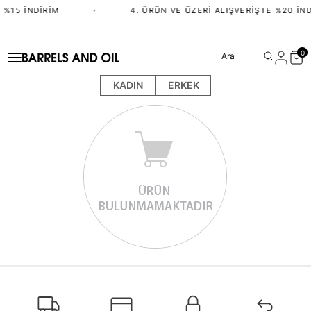
 %15 İNDIRIM
•
4. ÜRÜN VE ÜZERI ALIŞVERIŞTE %20 İND
0
Ara
KADIN
ERKEK