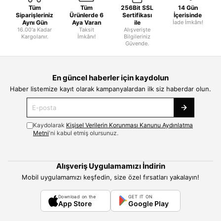
Tüm
Tüm
256Bit SSL
14 Gün
Siparişleriniz
Ürünlerde 6
Sertifikası
İçerisinde
Aynı Gün
Aya Varan
ile
İade İmkânı!
16.00'a Kadar
Taksit
Alışverişte
Kargolanır.
İmkânı!
Bilgileriniz
Güvende.
En güncel haberler için kaydolun
Haber listemize kayıt olarak kampanyalardan ilk siz haberdar olun.
Kaydolarak
Kişisel Verilerin Korunması Kanunu Aydınlatma
Metni
'ni kabul etmiş olursunuz.
Alışveriş Uygulamamızı İndirin
Mobil uygulamamızı keşfedin, size özel fırsatları yakalayın!
Download on the
GET IT ON
App Store
Google Play