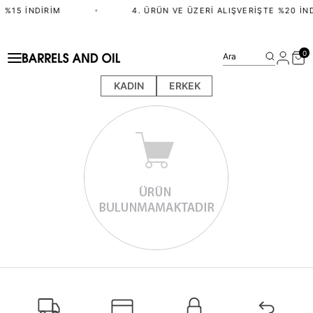
 %15 İNDIRIM
•
4. ÜRÜN VE ÜZERI ALIŞVERIŞTE %20 İN
0
Ara
KADIN
ERKEK