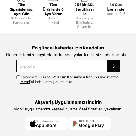
Tüm
Tüm
256Bit SSL
14 Gün
Siparişleriniz
Ürünlerde 6
Sertifikası
İçerisinde
Aynı Gün
Aya Varan
ile
İade İmkânı!
16.00'a Kadar
Taksit
Alışverişte
Kargolanır.
İmkânı!
Bilgileriniz
Güvende.
En güncel haberler için kaydolun
Haber listemize kayıt olarak kampanyalardan ilk siz haberdar olun.
Kaydolarak
Kişisel Verilerin Korunması Kanunu Aydınlatma
Metni
'ni kabul etmiş olursunuz.
Alışveriş Uygulamamızı İndirin
Mobil uygulamamızı keşfedin, size özel fırsatları yakalayın!
Download on the
GET IT ON
App Store
Google Play