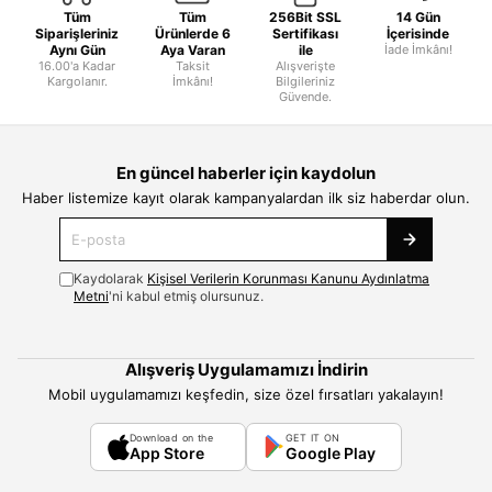
Tüm
Tüm
256Bit SSL
14 Gün
Siparişleriniz
Ürünlerde 6
Sertifikası
İçerisinde
Aynı Gün
Aya Varan
ile
İade İmkânı!
16.00'a Kadar
Taksit
Alışverişte
Kargolanır.
İmkânı!
Bilgileriniz
Güvende.
En güncel haberler için kaydolun
Haber listemize kayıt olarak kampanyalardan ilk siz haberdar olun.
Kaydolarak
Kişisel Verilerin Korunması Kanunu Aydınlatma
Metni
'ni kabul etmiş olursunuz.
Alışveriş Uygulamamızı İndirin
Mobil uygulamamızı keşfedin, size özel fırsatları yakalayın!
Download on the
GET IT ON
App Store
Google Play