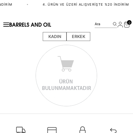
NDIRIM
•
4. ÜRÜN VE ÜZERI ALIŞVERIŞTE %20 İNDIRIM
0
Ara
KADIN
ERKEK