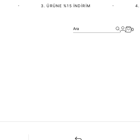
•
3. ÜRÜNE %15 İNDIRIM
•
4.
Ara
0