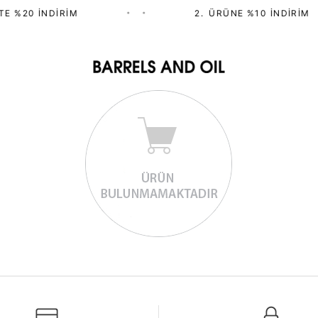
E %20 İNDIRIM
•
•
2.⁠ ⁠ÜRÜNE %10 İNDIRIM