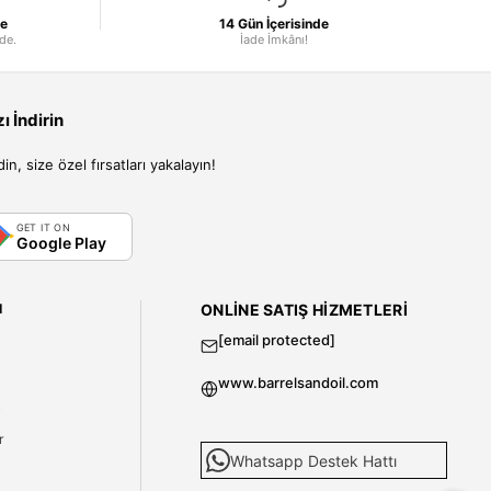
le
14 Gün İçerisinde
nde.
İade İmkânı!
 İndirin
, size özel fırsatları yakalayın!
GET IT ON
Google Play
I
ONLINE SATIŞ HIZMETLERI
[email protected]
www.barrelsandoil.com
i
r
Whatsapp Destek Hattı