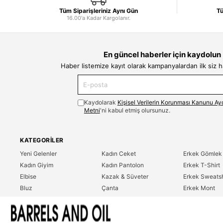
Tüm Siparişleriniz Aynı Gün
Tü
16.00'a Kadar Kargolanır.
En güncel haberler için kaydolun
Haber listemize kayıt olarak kampanyalardan ilk siz 
Kaydolarak
Kişisel Verilerin Korunması Kanunu Ay
Metni
'ni kabul etmiş olursunuz.
KATEGORILER
Yeni Gelenler
Kadın Ceket
Erkek Gömlek
Kadın Giyim
Kadın Pantolon
Erkek T-Shirt
Elbise
Kazak & Süveter
Erkek Sweatsh
Bluz
Çanta
Erkek Mont
Gömlek
Parfüm
Erkek Ceket
T-Shirt
Erkek Giyim
Erkek Pantolo
Sweatshirt
Çok Satanlar
İndirim