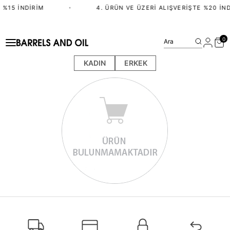
 %15 İNDIRIM
•
4. ÜRÜN VE ÜZERI ALIŞVERIŞTE %20 İND
0
Ara
KADIN
ERKEK