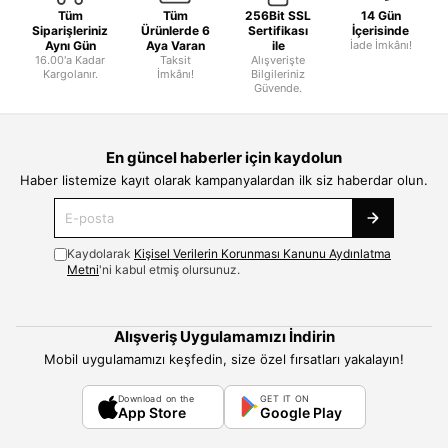
Tüm
Tüm
256Bit SSL
14 Gün
Siparişleriniz
Ürünlerde 6
Sertifikası
İçerisinde
Aynı Gün
Aya Varan
ile
İade İmkânı!
16.00'a Kadar
Taksit
Alışverişte
Kargolanır.
İmkânı!
Bilgileriniz
Güvende.
En güncel haberler için kaydolun
Haber listemize kayıt olarak kampanyalardan ilk siz haberdar olun.
Kaydolarak
Kişisel Verilerin Korunması Kanunu Aydınlatma
Metni
'ni kabul etmiş olursunuz.
Alışveriş Uygulamamızı İndirin
Mobil uygulamamızı keşfedin, size özel fırsatları yakalayın!
Download on the
GET IT ON
App Store
Google Play