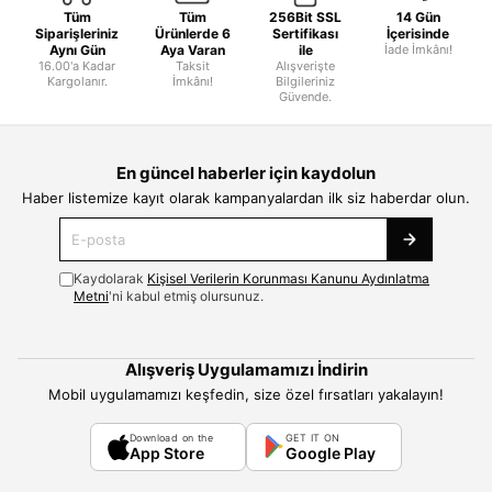
Tüm
Tüm
256Bit SSL
14 Gün
Siparişleriniz
Ürünlerde 6
Sertifikası
İçerisinde
Aynı Gün
Aya Varan
ile
İade İmkânı!
16.00'a Kadar
Taksit
Alışverişte
Kargolanır.
İmkânı!
Bilgileriniz
Güvende.
En güncel haberler için kaydolun
Haber listemize kayıt olarak kampanyalardan ilk siz haberdar olun.
Kaydolarak
Kişisel Verilerin Korunması Kanunu Aydınlatma
Metni
'ni kabul etmiş olursunuz.
Alışveriş Uygulamamızı İndirin
Mobil uygulamamızı keşfedin, size özel fırsatları yakalayın!
Download on the
GET IT ON
App Store
Google Play