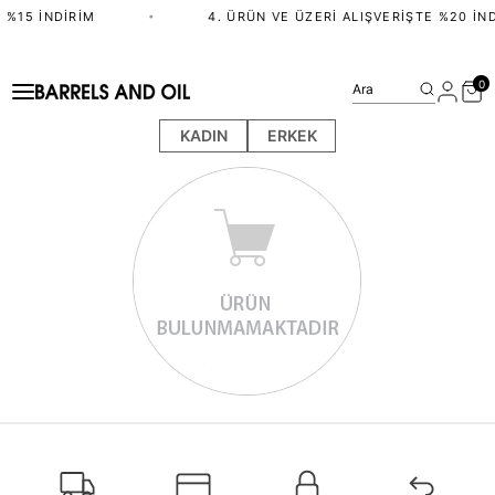
 %15 İNDIRIM
•
4. ÜRÜN VE ÜZERI ALIŞVERIŞTE %20 İND
0
Ara
KADIN
ERKEK