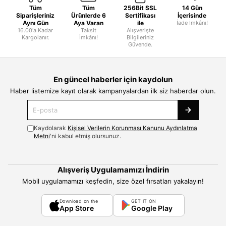
Tüm
Tüm
256Bit SSL
14 Gün
Siparişleriniz
Ürünlerde 6
Sertifikası
İçerisinde
Aynı Gün
Aya Varan
ile
İade İmkânı!
16.00'a Kadar
Taksit
Alışverişte
Kargolanır.
İmkânı!
Bilgileriniz
Güvende.
En güncel haberler için kaydolun
Haber listemize kayıt olarak kampanyalardan ilk siz haberdar olun.
Kaydolarak
Kişisel Verilerin Korunması Kanunu Aydınlatma
Metni
'ni kabul etmiş olursunuz.
Alışveriş Uygulamamızı İndirin
Mobil uygulamamızı keşfedin, size özel fırsatları yakalayın!
Download on the
GET IT ON
App Store
Google Play