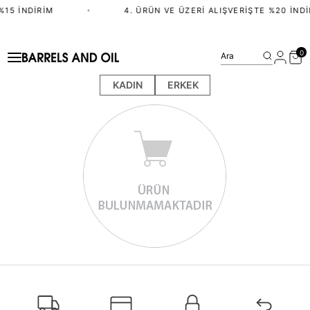
%15 İNDIRIM
•
4. ÜRÜN VE ÜZERI ALIŞVERIŞTE %20 İNDI
0
Ara
KADIN
ERKEK