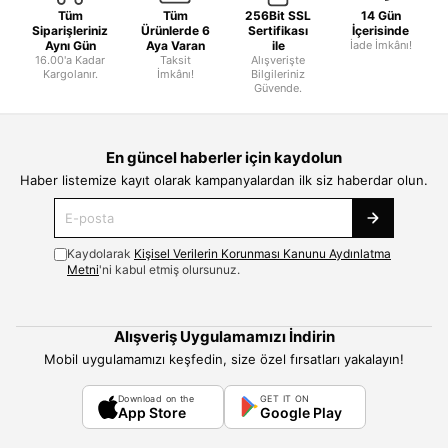
Tüm
Tüm
256Bit SSL
14 Gün
Siparişleriniz
Ürünlerde 6
Sertifikası
İçerisinde
Aynı Gün
Aya Varan
ile
İade İmkânı!
16.00'a Kadar
Taksit
Alışverişte
Kargolanır.
İmkânı!
Bilgileriniz
Güvende.
En güncel haberler için kaydolun
Haber listemize kayıt olarak kampanyalardan ilk siz haberdar olun.
Kaydolarak
Kişisel Verilerin Korunması Kanunu Aydınlatma
Metni
'ni kabul etmiş olursunuz.
Alışveriş Uygulamamızı İndirin
Mobil uygulamamızı keşfedin, size özel fırsatları yakalayın!
Download on the
GET IT ON
App Store
Google Play