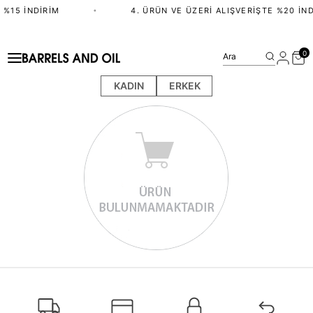
 %15 İNDIRIM
•
4. ÜRÜN VE ÜZERI ALIŞVERIŞTE %20 İND
0
Ara
KADIN
ERKEK