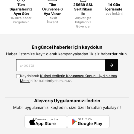
Tüm
Tüm
256Bit SSL
14 Gün
Siparişleriniz
Ürünlerde 6
Sertifikası
İçerisinde
Aynı Gün
Aya Varan
ile
İade İmkânı!
16.00'a Kadar
Taksit
Alışverişte
Kargolanır.
İmkânı!
Bilgileriniz
Güvende.
En güncel haberler için kaydolun
Haber listemize kayıt olarak kampanyalardan ilk siz haberdar olun.
Kaydolarak
Kişisel Verilerin Korunması Kanunu Aydınlatma
Metni
'ni kabul etmiş olursunuz.
Alışveriş Uygulamamızı İndirin
Mobil uygulamamızı keşfedin, size özel fırsatları yakalayın!
Download on the
GET IT ON
App Store
Google Play