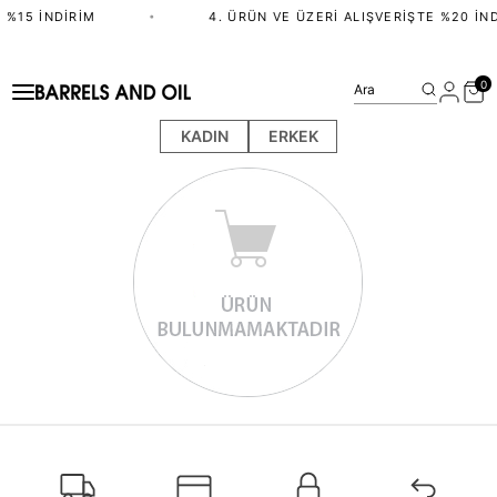
 %15 İNDIRIM
•
4. ÜRÜN VE ÜZERI ALIŞVERIŞTE %20 İND
0
Ara
KADIN
ERKEK