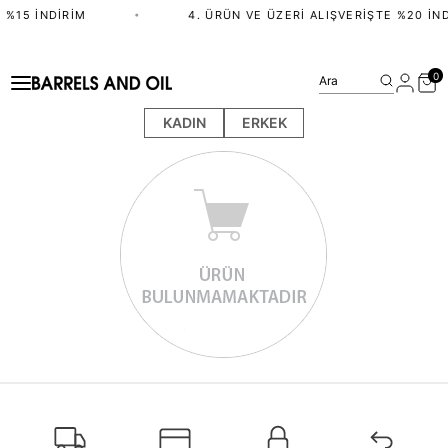
 %15 İNDIRIM
•
4. ÜRÜN VE ÜZERI ALIŞVERIŞTE %20 İND
0
Ara
KADIN
ERKEK