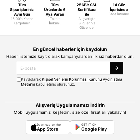
Tüm
Tüm
256Bit SSL
14 Gün
Siparişleriniz
Ürünlerde 6
Sertifikası
İçerisinde
Aynı Gün
Aya Varan
ile
İade İmkânı!
16.00'a Kadar
Taksit
Alışverişte
Kargolanır.
İmkânı!
Bilgileriniz
Güvende.
En güncel haberler için kaydolun
Haber listemize kayıt olarak kampanyalardan ilk siz haberdar olun.
Kaydolarak
Kişisel Verilerin Korunması Kanunu Aydınlatma
Metni
'ni kabul etmiş olursunuz.
Alışveriş Uygulamamızı İndirin
Mobil uygulamamızı keşfedin, size özel fırsatları yakalayın!
Download on the
GET IT ON
App Store
Google Play