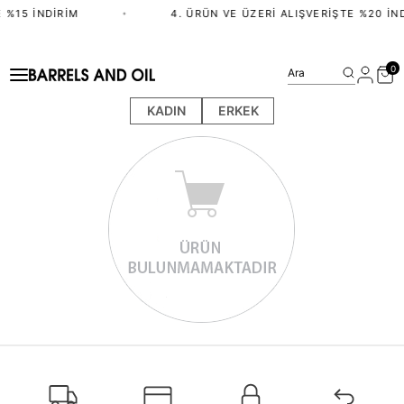
 %15 İNDIRIM
•
4. ÜRÜN VE ÜZERI ALIŞVERIŞTE %20 İN
0
Ara
KADIN
ERKEK