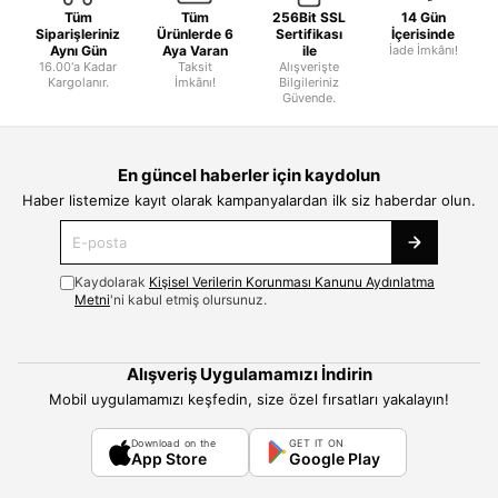
Tüm
Tüm
256Bit SSL
14 Gün
Siparişleriniz
Ürünlerde 6
Sertifikası
İçerisinde
Aynı Gün
Aya Varan
ile
İade İmkânı!
16.00'a Kadar
Taksit
Alışverişte
Kargolanır.
İmkânı!
Bilgileriniz
Güvende.
En güncel haberler için kaydolun
Haber listemize kayıt olarak kampanyalardan ilk siz haberdar olun.
Kaydolarak
Kişisel Verilerin Korunması Kanunu Aydınlatma
Metni
'ni kabul etmiş olursunuz.
Alışveriş Uygulamamızı İndirin
Mobil uygulamamızı keşfedin, size özel fırsatları yakalayın!
Download on the
GET IT ON
App Store
Google Play