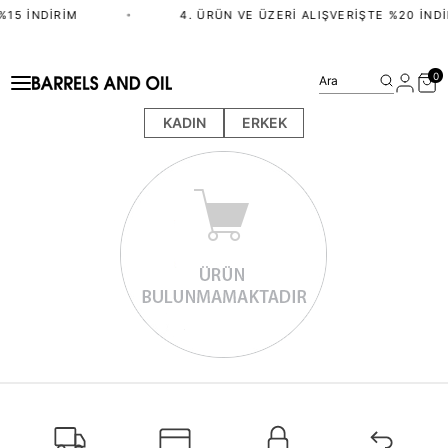
%15 İNDIRIM
•
4. ÜRÜN VE ÜZERI ALIŞVERIŞTE %20 İNDI
0
Ara
KADIN
ERKEK