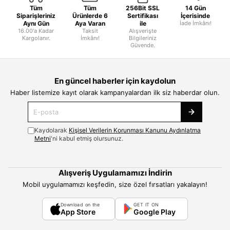
Tüm
Tüm
256Bit SSL
14 Gün
Siparişleriniz
Ürünlerde 6
Sertifikası
İçerisinde
Aynı Gün
Aya Varan
ile
İade İmkânı!
16.00'a Kadar
Taksit
Alışverişte
Kargolanır.
İmkânı!
Bilgileriniz
Güvende.
En güncel haberler için kaydolun
Haber listemize kayıt olarak kampanyalardan ilk siz haberdar olun.
Kaydolarak
Kişisel Verilerin Korunması Kanunu Aydınlatma
Metni
'ni kabul etmiş olursunuz.
Alışveriş Uygulamamızı İndirin
Mobil uygulamamızı keşfedin, size özel fırsatları yakalayın!
Download on the
GET IT ON
App Store
Google Play