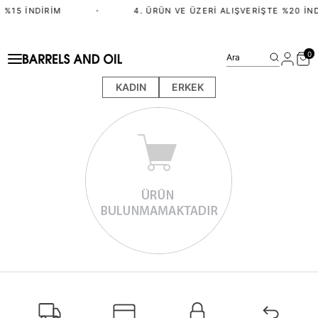
 %15 İNDIRIM
•
4. ÜRÜN VE ÜZERI ALIŞVERIŞTE %20 İND
0
Ara
KADIN
ERKEK