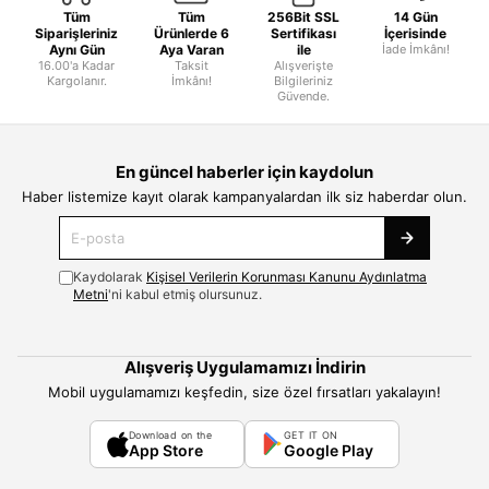
Tüm
Tüm
256Bit SSL
14 Gün
Siparişleriniz
Ürünlerde 6
Sertifikası
İçerisinde
Aynı Gün
Aya Varan
ile
İade İmkânı!
16.00'a Kadar
Taksit
Alışverişte
Kargolanır.
İmkânı!
Bilgileriniz
Güvende.
En güncel haberler için kaydolun
Haber listemize kayıt olarak kampanyalardan ilk siz haberdar olun.
Kaydolarak
Kişisel Verilerin Korunması Kanunu Aydınlatma
Metni
'ni kabul etmiş olursunuz.
Alışveriş Uygulamamızı İndirin
Mobil uygulamamızı keşfedin, size özel fırsatları yakalayın!
Download on the
GET IT ON
App Store
Google Play