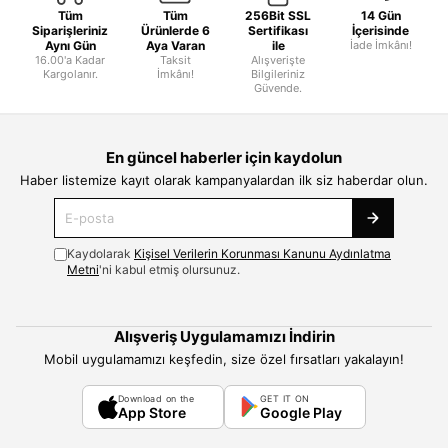
Tüm
Tüm
256Bit SSL
14 Gün
Siparişleriniz
Ürünlerde 6
Sertifikası
İçerisinde
Aynı Gün
Aya Varan
ile
İade İmkânı!
16.00'a Kadar
Taksit
Alışverişte
Kargolanır.
İmkânı!
Bilgileriniz
Güvende.
En güncel haberler için kaydolun
Haber listemize kayıt olarak kampanyalardan ilk siz haberdar olun.
Kaydolarak
Kişisel Verilerin Korunması Kanunu Aydınlatma
Metni
'ni kabul etmiş olursunuz.
Alışveriş Uygulamamızı İndirin
Mobil uygulamamızı keşfedin, size özel fırsatları yakalayın!
Download on the
GET IT ON
App Store
Google Play