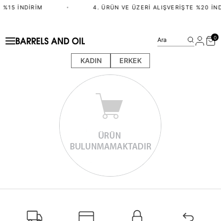
 %15 İNDIRIM
•
4. ÜRÜN VE ÜZERI ALIŞVERIŞTE %20 İND
0
Ara
KADIN
ERKEK