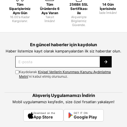
Tüm
Tüm
256Bit SSL
14 Gün
Siparişleriniz
Ürünlerde 6
Sertifikası
İçerisinde
Aynı Gün
Aya Varan
ile
İade İmkânı!
16.00'a Kadar
Taksit
Alışverişte
Kargolanır.
İmkânı!
Bilgileriniz
Güvende.
En güncel haberler için kaydolun
Haber listemize kayıt olarak kampanyalardan ilk siz haberdar olun.
Kaydolarak
Kişisel Verilerin Korunması Kanunu Aydınlatma
Metni
'ni kabul etmiş olursunuz.
Alışveriş Uygulamamızı İndirin
Mobil uygulamamızı keşfedin, size özel fırsatları yakalayın!
Download on the
GET IT ON
App Store
Google Play