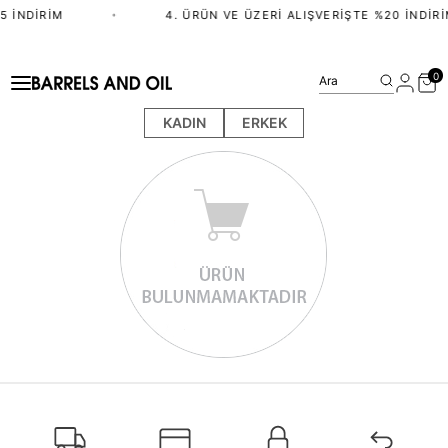
5 İNDIRIM
•
4. ÜRÜN VE ÜZERI ALIŞVERIŞTE %20 İNDIRI
0
Ara
KADIN
ERKEK