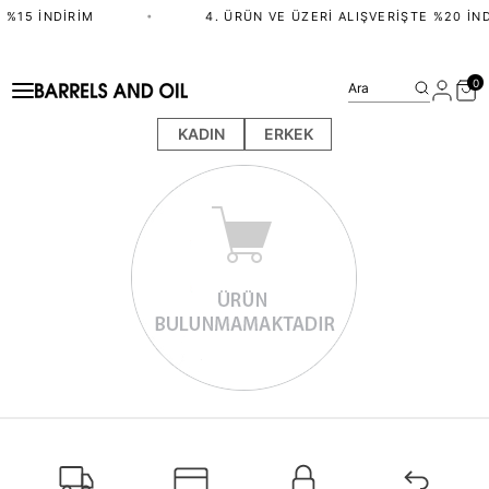
 %15 İNDIRIM
•
4. ÜRÜN VE ÜZERI ALIŞVERIŞTE %20 İND
0
Ara
KADIN
ERKEK