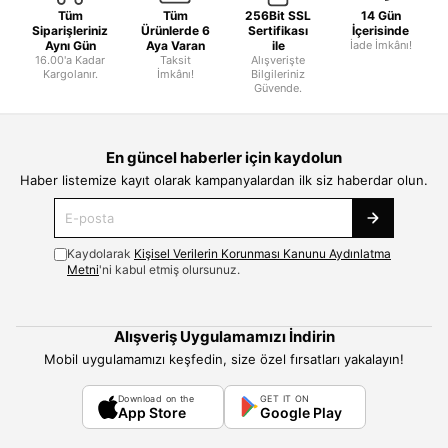
Tüm
Tüm
256Bit SSL
14 Gün
Siparişleriniz
Ürünlerde 6
Sertifikası
İçerisinde
Aynı Gün
Aya Varan
ile
İade İmkânı!
16.00'a Kadar
Taksit
Alışverişte
Kargolanır.
İmkânı!
Bilgileriniz
Güvende.
En güncel haberler için kaydolun
Haber listemize kayıt olarak kampanyalardan ilk siz haberdar olun.
Kaydolarak
Kişisel Verilerin Korunması Kanunu Aydınlatma
Metni
'ni kabul etmiş olursunuz.
Alışveriş Uygulamamızı İndirin
Mobil uygulamamızı keşfedin, size özel fırsatları yakalayın!
Download on the
GET IT ON
App Store
Google Play