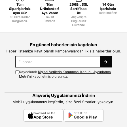
Tüm
Tüm
256Bit SSL
14 Gün
Siparişleriniz
Ürünlerde 6
Sertifikası
İçerisinde
Aynı Gün
Aya Varan
ile
İade İmkânı!
16.00'a Kadar
Taksit
Alışverişte
Kargolanır.
İmkânı!
Bilgileriniz
Güvende.
En güncel haberler için kaydolun
Haber listemize kayıt olarak kampanyalardan ilk siz haberdar olun.
Kaydolarak
Kişisel Verilerin Korunması Kanunu Aydınlatma
Metni
'ni kabul etmiş olursunuz.
Alışveriş Uygulamamızı İndirin
Mobil uygulamamızı keşfedin, size özel fırsatları yakalayın!
Download on the
GET IT ON
App Store
Google Play