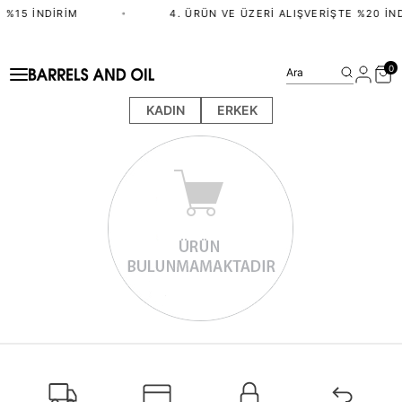
 %15 İNDIRIM
•
4. ÜRÜN VE ÜZERI ALIŞVERIŞTE %20 İN
0
Ara
KADIN
ERKEK