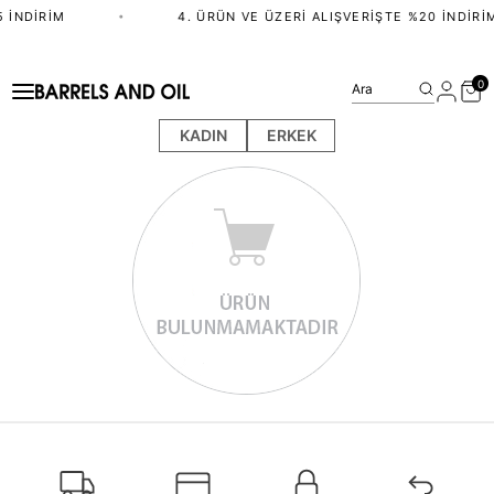
 İNDIRIM
•
4. ÜRÜN VE ÜZERI ALIŞVERIŞTE %20 İNDIRI
0
Ara
KADIN
ERKEK