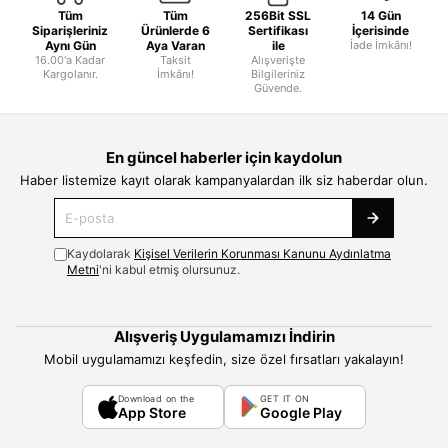
Tüm
Tüm
256Bit SSL
14 Gün
Siparişleriniz
Ürünlerde 6
Sertifikası
İçerisinde
Aynı Gün
Aya Varan
ile
İade İmkânı!
16.00'a Kadar
Taksit
Alışverişte
Kargolanır.
İmkânı!
Bilgileriniz
Güvende.
En güncel haberler için kaydolun
Haber listemize kayıt olarak kampanyalardan ilk siz haberdar olun.
Kaydolarak
Kişisel Verilerin Korunması Kanunu Aydınlatma
Metni
'ni kabul etmiş olursunuz.
Alışveriş Uygulamamızı İndirin
Mobil uygulamamızı keşfedin, size özel fırsatları yakalayın!
Download on the
GET IT ON
App Store
Google Play