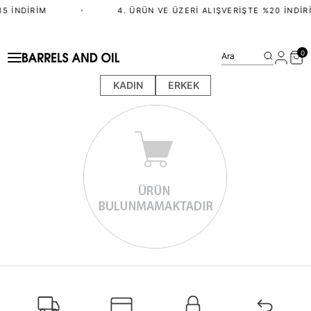
5 İNDIRIM
•
4. ÜRÜN VE ÜZERI ALIŞVERIŞTE %20 İNDIR
0
Ara
KADIN
ERKEK