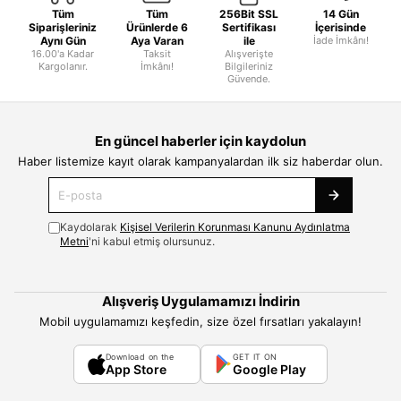
Tüm
Tüm
256Bit SSL
14 Gün
Siparişleriniz
Ürünlerde 6
Sertifikası
İçerisinde
Aynı Gün
Aya Varan
ile
İade İmkânı!
16.00'a Kadar
Taksit
Alışverişte
Kargolanır.
İmkânı!
Bilgileriniz
Güvende.
En güncel haberler için kaydolun
Haber listemize kayıt olarak kampanyalardan ilk siz haberdar olun.
Kaydolarak
Kişisel Verilerin Korunması Kanunu Aydınlatma
Metni
'ni kabul etmiş olursunuz.
Alışveriş Uygulamamızı İndirin
Mobil uygulamamızı keşfedin, size özel fırsatları yakalayın!
Download on the
GET IT ON
App Store
Google Play