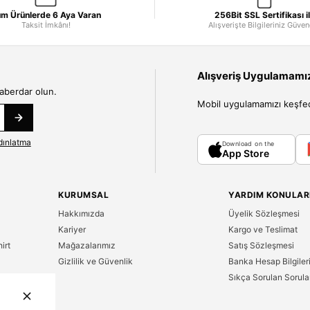
m Ürünlerde 6 Aya Varan
256Bit SSL Sertifikası i
Taksit İmkânı!
Alışverişte Bilgileriniz Güve
Alışveriş Uygulamamızı
haberdar olun.
Mobil uygulamamızı keşfedin
dınlatma
Download on the
App Store
KURUMSAL
YARDIM KONULAR
Hakkımızda
Üyelik Sözleşmesi
Kariyer
Kargo ve Teslimat
irt
Mağazalarımız
Satış Sözleşmesi
Gizlilik ve Güvenlik
Banka Hesap Bilgiler
Sıkça Sorulan Sorula
n