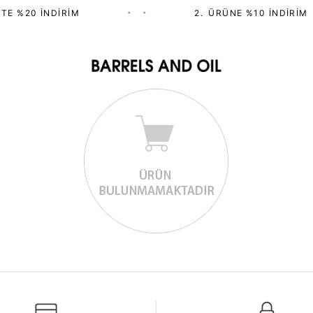
TE %20 İNDIRIM
•
•
2.⁠ ⁠ÜRÜNE %10 İNDIRIM