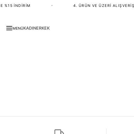
 %15 İNDIRIM
•
4. ÜRÜN VE ÜZERI ALIŞVERIŞ
KADIN
ERKEK
MENÜ