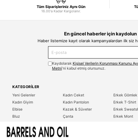
Tüm Siparişleriniz Aynı Gün
Tü
16.00'a Kadar Kargolanır.
En güncel haberler için kaydolun
Haber listemize kayıt olarak kampanyalardan ilk siz 
Kaydolarak
Kişisel Verilerin Korunması Kanunu Ay
Metni
'ni kabul etmiş olursunuz.
KATEGORILER
Yeni Gelenler
Kadın Ceket
Erkek Gömlek
Kadın Giyim
Kadın Pantolon
Erkek T-Shirt
Elbise
Kazak & Süveter
Erkek Sweatsh
Bluz
Çanta
Erkek Mont
Gömlek
Parfüm
Erkek Ceket
T-Shirt
Erkek Giyim
Erkek Pantolo
Sweatshirt
Çok Satanlar
İndirim