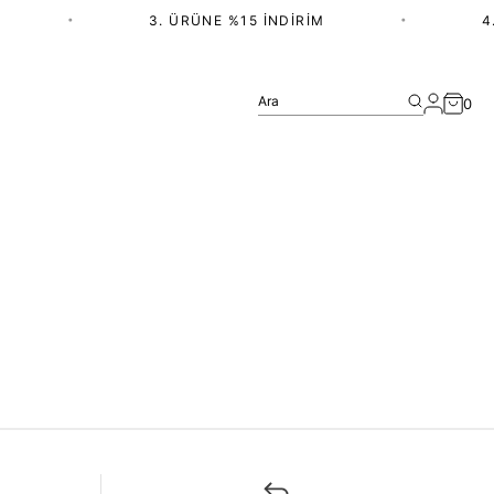
•
3. ÜRÜNE %15 İNDIRIM
•
4.
Ara
0