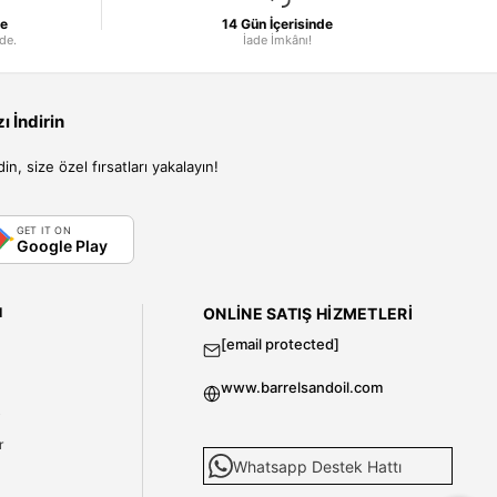
le
14 Gün İçerisinde
nde.
İade İmkânı!
 İndirin
, size özel fırsatları yakalayın!
GET IT ON
Google Play
I
ONLINE SATIŞ HIZMETLERI
[email protected]
www.barrelsandoil.com
i
r
Whatsapp Destek Hattı